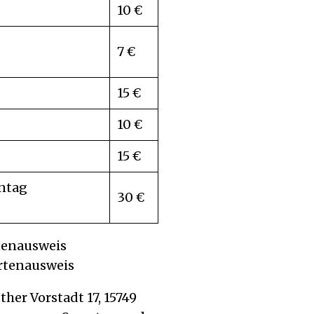
10 €
7 €
15 €
10 €
15 €
ntag
30 €
rtenausweis
ertenausweis
her Vorstadt 17, 15749